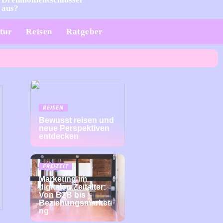
aus?
tur
Reisen
Ratgeber
REISEN
Bewusst reisen und
neue Perspektiven
entdecken
FREIZEIT
Marketing im
digitalen Zeitalter:
Von B2B bis
Beziehungsmarketi
ng