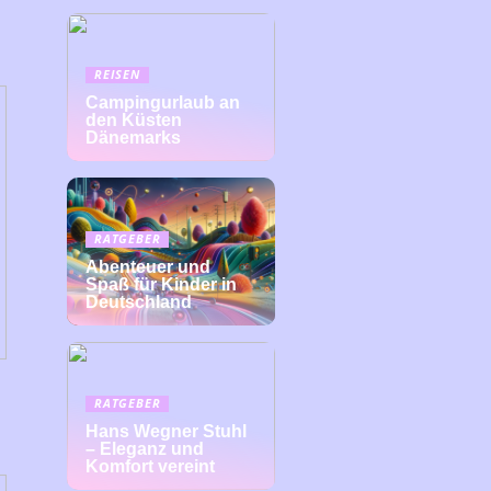
REISEN
Campingurlaub an
den Küsten
Dänemarks
RATGEBER
Abenteuer und
Spaß für Kinder in
Deutschland
RATGEBER
Hans Wegner Stuhl
– Eleganz und
Komfort vereint