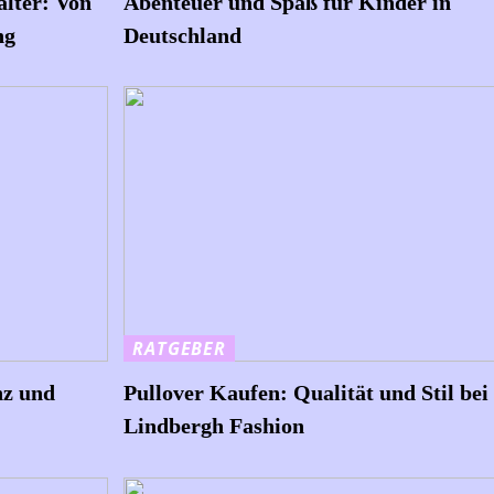
alter: Von
Abenteuer und Spaß für Kinder in
ng
Deutschland
RATGEBER
nz und
Pullover Kaufen: Qualität und Stil bei
Lindbergh Fashion