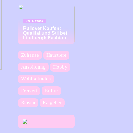
RATGEBER
Pullover Kaufen:
Qualität und Stil bei
Lindbergh Fashion
Zuhause
Haustiere
Ausbildung
Hobby
Wohlbefinden
Freizeit
Kultur
Reisen
Ratgeber