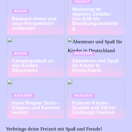
FREIZEIT
Marketing im
REISEN
digitalen Zeitalter:
Bewusst reisen und
Von B2B bis
neue Perspektiven
Beziehungsmarketin
entdecken
g
REISEN
RATGEBER
Campingurlaub an
Abenteuer und Spaß
den Küsten
für Kinder in
Dänemarks
Deutschland
RATGEBER
RATGEBER
Hans Wegner Stuhl –
Pullover Kaufen:
Eleganz und Komfort
Qualität und Stil bei
vereint
Lindbergh Fashion
Verbringe deine Freizeit mit Spaß und Freude!