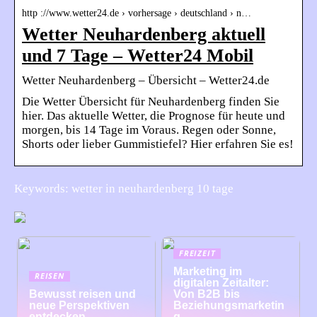
http ://www.wetter24.de › vorhersage › deutschland › n…
Wetter Neuhardenberg aktuell
und 7 Tage – Wetter24 Mobil
Wetter Neuhardenberg – Übersicht – Wetter24.de
Die Wetter Übersicht für Neuhardenberg finden Sie
hier. Das aktuelle Wetter, die Prognose für heute und
morgen, bis 14 Tage im Voraus. Regen oder Sonne,
Shorts oder lieber Gummistiefel? Hier erfahren Sie es!
Keywords: wetter in neuhardenberg 10 tage
FREIZEIT
Marketing im
REISEN
digitalen Zeitalter:
Bewusst reisen und
Von B2B bis
neue Perspektiven
Beziehungsmarketin
entdecken
g