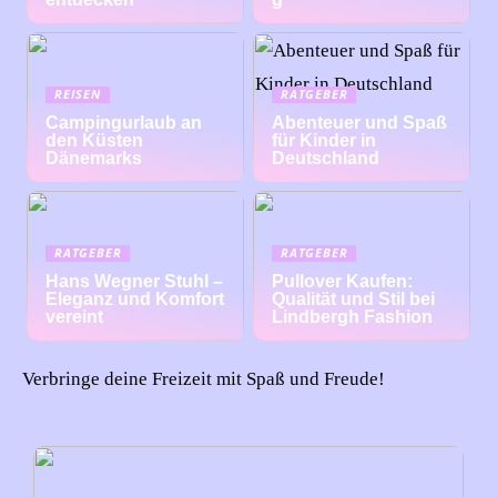
REISEN
RATGEBER
Campingurlaub an
Abenteuer und Spaß
den Küsten
für Kinder in
Dänemarks
Deutschland
RATGEBER
RATGEBER
Hans Wegner Stuhl –
Pullover Kaufen:
Eleganz und Komfort
Qualität und Stil bei
vereint
Lindbergh Fashion
Verbringe deine Freizeit mit Spaß und Freude!