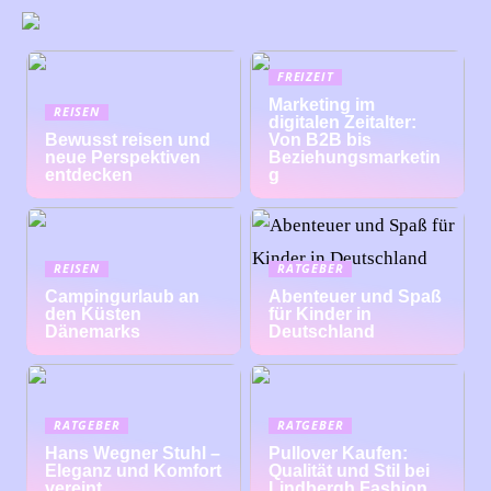
FREIZEIT
Marketing im
REISEN
digitalen Zeitalter:
Bewusst reisen und
Von B2B bis
neue Perspektiven
Beziehungsmarketin
entdecken
g
REISEN
RATGEBER
Campingurlaub an
Abenteuer und Spaß
den Küsten
für Kinder in
Dänemarks
Deutschland
RATGEBER
RATGEBER
Hans Wegner Stuhl –
Pullover Kaufen:
Eleganz und Komfort
Qualität und Stil bei
vereint
Lindbergh Fashion