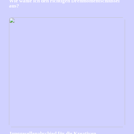
Wie wähle ich den richtigen Drehmomentschlüssel
aus?
Junggesellenabschied für die Kreativen