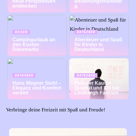
neue Perspektiven
Beziehungsmarketin
entdecken
g
REISEN
RATGEBER
Campingurlaub an
Abenteuer und Spaß
den Küsten
für Kinder in
Dänemarks
Deutschland
RATGEBER
RATGEBER
Hans Wegner Stuhl –
Pullover Kaufen:
Eleganz und Komfort
Qualität und Stil bei
vereint
Lindbergh Fashion
Verbringe deine Freizeit mit Spaß und Freude!