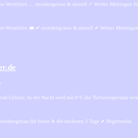
ein-Westfalen … stundengenau & aktuell ✓ Wetter Mettingen fü
in-Westfalen 🌧️ ✔ stundengenau & aktuell ✔ Wetter Mettingen
er.de
e
d Celsius. In der Nacht wird mit 6°C die Tiefsttemperatur erre
stundengenau für heute & die nächsten 3 Tage ✔ Regenradar,