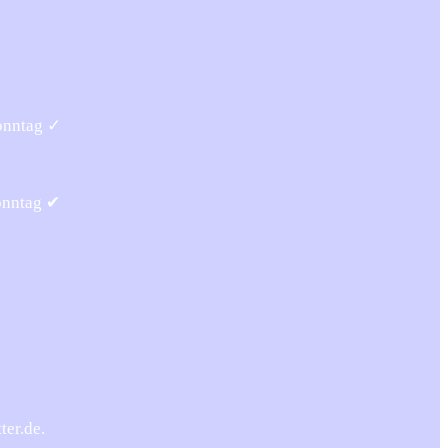
onntag ✓
onntag ✔
ter.de.