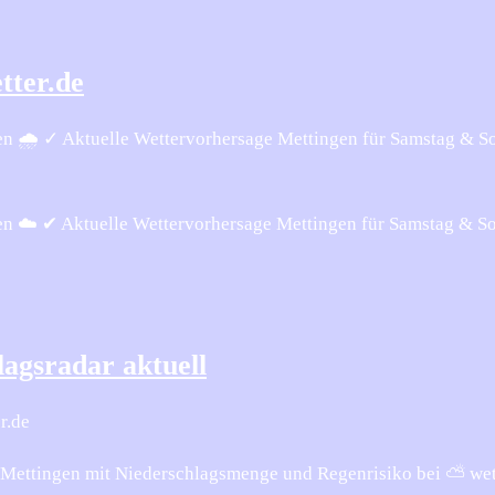
tter.de
n 🌧️ ✓ Aktuelle Wettervorhersage Mettingen für Samstag & S
n ☁️ ✔ Aktuelle Wettervorhersage Mettingen für Samstag & S
agsradar aktuell
r.de
r Mettingen mit Niederschlagsmenge und Regenrisiko bei ⛅ wet