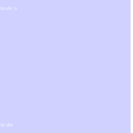
tter.de ☼
für die