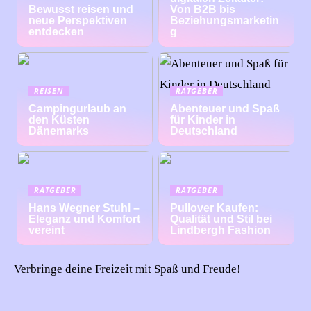
Bewusst reisen und
Von B2B bis
neue Perspektiven
Beziehungsmarketin
entdecken
g
REISEN
RATGEBER
Campingurlaub an
Abenteuer und Spaß
den Küsten
für Kinder in
Dänemarks
Deutschland
RATGEBER
RATGEBER
Hans Wegner Stuhl –
Pullover Kaufen:
Eleganz und Komfort
Qualität und Stil bei
vereint
Lindbergh Fashion
Verbringe deine Freizeit mit Spaß und Freude!