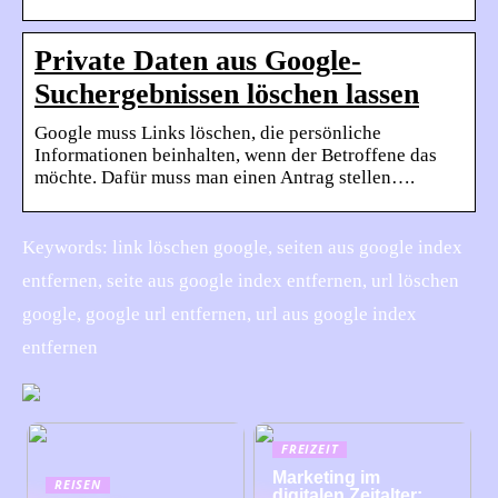
Private Daten aus Google-
Suchergebnissen löschen lassen
Google muss Links löschen, die persönliche
Informationen beinhalten, wenn der Betroffene das
möchte. Dafür muss man einen Antrag stellen….
Keywords: link löschen google, seiten aus google index
entfernen, seite aus google index entfernen, url löschen
google, google url entfernen, url aus google index
entfernen
FREIZEIT
Marketing im
REISEN
digitalen Zeitalter: