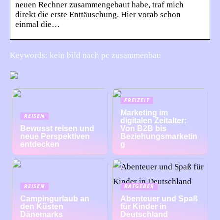
neuen Rechner zusammengebaut habe, traf mich
direkt die erste Enttäuschung. Hier vorab schon
einmal die…
Keywords: kein bild nach pc zusammenbau
FREIZEIT
Marketing im
REISEN
digitalen Zeitalter:
Bewusst reisen und
Von B2B bis
neue Perspektiven
Beziehungsmarketin
entdecken
g
REISEN
RATGEBER
Campingurlaub an
Abenteuer und Spaß
den Küsten
für Kinder in
Dänemarks
Deutschland