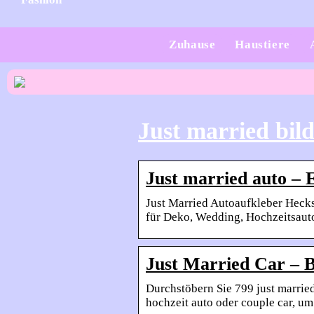
Zuhause
Haustiere
Just married bil
Just married auto – 
Just Married Autoaufkleber Hecks
für Deko, Wedding, Hochzeitsau
Just Married Car – B
Durchstöbern Sie 799 just married
hochzeit auto oder couple car, u