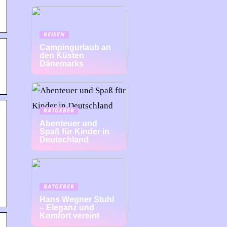
REISEN
Campingurlaub an
den Küsten
Dänemarks
RATGEBER
Abenteuer und
Spaß für Kinder in
Deutschland
RATGEBER
Hans Wegner Stuhl
– Eleganz und
Komfort vereint