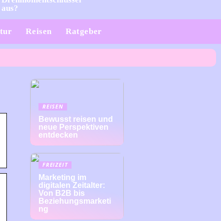
aus?
tur
Reisen
Ratgeber
REISEN
Bewusst reisen und
neue Perspektiven
entdecken
FREIZEIT
Marketing im
digitalen Zeitalter:
Von B2B bis
Beziehungsmarketi
ng