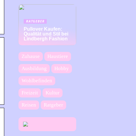
RATGEBER
Pullover Kaufen:
Qualität und Stil bei
Lindbergh Fashion
Zuhause
Haustiere
Ausbildung
Hobby
Wohlbefinden
Freizeit
Kultur
Reisen
Ratgeber