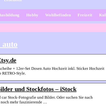
Ausbildung
Hobby
Wohlbefinden
Freizeit
Kul
d auto
Etsy.de
cheibe + 12er-Set Dosen Auto Hochzeit inkl. Sticker Hochzeit
to RETRO-Style.
ilder und Stockfotos – iStock
 car Stock-Fotografie und Bilder. Oder suchen Sie nach
m noch mehr faszinierende …