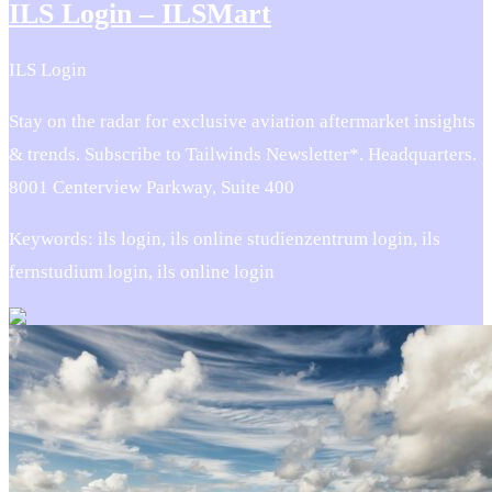
ILS Login – ILSMart
ILS Login
Stay on the radar for exclusive aviation aftermarket insights
& trends. Subscribe to Tailwinds Newsletter*. Headquarters.
8001 Centerview Parkway, Suite 400
Keywords: ils login, ils online studienzentrum login, ils
fernstudium login, ils online login