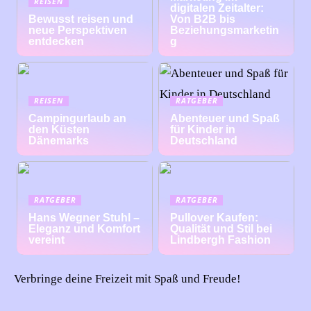
REISEN
digitalen Zeitalter:
Bewusst reisen und
Von B2B bis
neue Perspektiven
Beziehungsmarketin
entdecken
g
REISEN
RATGEBER
Campingurlaub an
Abenteuer und Spaß
den Küsten
für Kinder in
Dänemarks
Deutschland
RATGEBER
RATGEBER
Hans Wegner Stuhl –
Pullover Kaufen:
Eleganz und Komfort
Qualität und Stil bei
vereint
Lindbergh Fashion
Verbringe deine Freizeit mit Spaß und Freude!