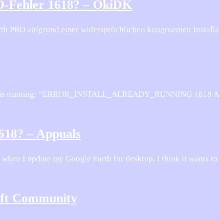
O-Fehler 1618? – OkiDK
arth PRO aufgrund einer widersprüchlichen kongruenten Installa
ation is running: “ERROR_INSTALL_ALREADY_RUNNING 1618 A
618? – Appuals
hen I update my Google Earth for desktop. I think it wants to 
soft Community