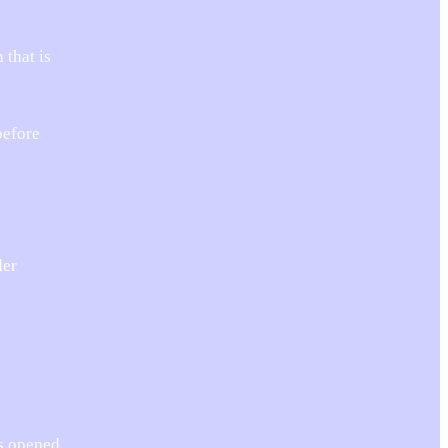
 that is
before
der
is opened