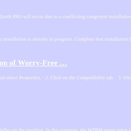
arth PRO will occur due to a conflicting congruent installation
nstallation is already in progress. Complete that installation 
tion of Worry-Free …
d select Properties. · 2. Click on the Compatibility tab. · 3. Un
taller on the machine. In this scenario, the WFRM agent setup 