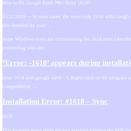
How to Fix Google Earth PRO Error 1618?
03.11.2020 — In most cases, the error code 1618 with Google E
also handled by your …
Some Windows users are encountering the 1618 error (Another i
proceeding with this
‘Error: -1618’ appears during installa
error 1618 with google earth · 1. Right-click on the program an
Compatibility …
Installation Error: #1618 – Sync
DCX
This happens when there are two sessions running the MSI ins