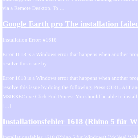
via a Remote Desktop. To …
Google Earth pro The installation faile
Installation Error: #1618
Error 1618 is a Windows error that happens when another progr
resolve this issue by …
Error 1618 is a Windows error that happens when another progr
resolve this issue by doing the following: Press CTRL, ALT 
MSIEXEC.exe Click End Process You should be able to install S
[…]
Installationsfehler 1618 (Rhino 5 für
Installationsfehler 1618 (Rhino 5 für Windows) [McNeel Wiki