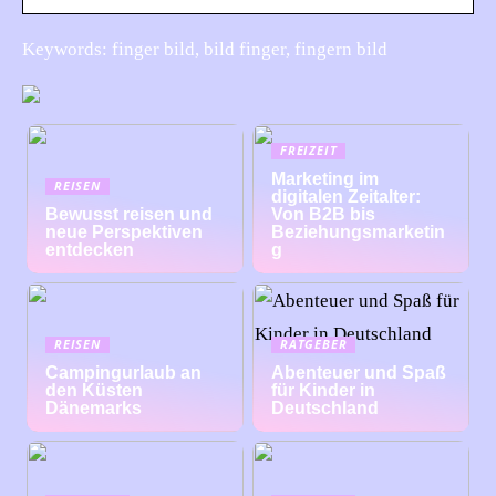
Keywords: finger bild, bild finger, fingern bild
FREIZEIT
Marketing im
REISEN
digitalen Zeitalter:
Bewusst reisen und
Von B2B bis
neue Perspektiven
Beziehungsmarketin
entdecken
g
REISEN
RATGEBER
Campingurlaub an
Abenteuer und Spaß
den Küsten
für Kinder in
Dänemarks
Deutschland