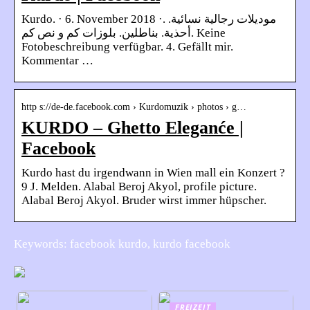
Kurdo. · 6. November 2018 ·. موديلات رجالية نسائية.
أحذية. بناطلين. بلوزات كم و نص كم. Keine
Fotobeschreibung verfügbar. 4. Gefällt mir.
Kommentar …
http s://de-de.facebook.com › Kurdomuzik › photos › g…
KURDO – Ghetto Eleganće |
Facebook
Kurdo hast du irgendwann in Wien mall ein Konzert ?
9 J. Melden. Alabal Beroj Akyol, profile picture.
Alabal Beroj Akyol. Bruder wirst immer hüpscher.
Keywords: facebook kurdo, kurdo facebook
FREIZEIT