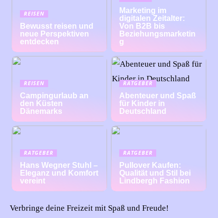
Marketing im
REISEN
digitalen Zeitalter:
Bewusst reisen und
Von B2B bis
neue Perspektiven
Beziehungsmarketin
entdecken
g
REISEN
RATGEBER
Campingurlaub an
Abenteuer und Spaß
den Küsten
für Kinder in
Dänemarks
Deutschland
RATGEBER
RATGEBER
Hans Wegner Stuhl –
Pullover Kaufen:
Eleganz und Komfort
Qualität und Stil bei
vereint
Lindbergh Fashion
Verbringe deine Freizeit mit Spaß und Freude!