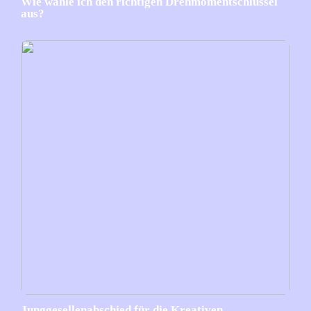
Wie wähle ich den richtigen Drehmomentschlüssel
aus?
Junggesellenabschied für die Kreativen