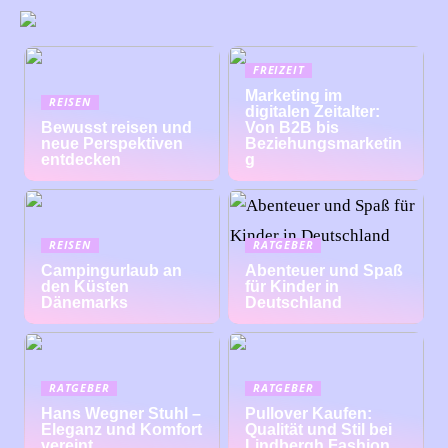
FREIZEIT
Marketing im
REISEN
digitalen Zeitalter:
Bewusst reisen und
Von B2B bis
neue Perspektiven
Beziehungsmarketin
entdecken
g
REISEN
RATGEBER
Campingurlaub an
Abenteuer und Spaß
den Küsten
für Kinder in
Dänemarks
Deutschland
RATGEBER
RATGEBER
Hans Wegner Stuhl –
Pullover Kaufen:
Eleganz und Komfort
Qualität und Stil bei
vereint
Lindbergh Fashion