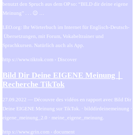
benutzt den Spruch aus dem OP so: “BILD dir deine eigene
Meinung” . . . 😉 …
LEO.org: Ihr Wörterbuch im Internet für ­Englisch-Deutsch­
Übersetzungen, mit Forum, Vokabeltrainer und
Sprachkursen. Natürlich auch als App.
http s://www.tiktok.com › Discover
Bild Dir Deine EIGENE Meinung｜
Recherche TikTok
27.09.2022 — Découvre des vidéos en rapport avec Bild Dir
Deine EIGENE Meinung sur TikTok. · bilddirdeinemeinung ·
eigene_meinung_2.0 · meine_eigene_meinung.
http s://www.grin.com › document