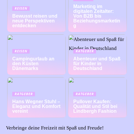
Marketing im
REISEN
digitalen Zeitalter:
Bewusst reisen und
Von B2B bis
neue Perspektiven
Beziehungsmarketin
entdecken
g
REISEN
RATGEBER
Campingurlaub an
Abenteuer und Spaß
den Küsten
für Kinder in
Dänemarks
Deutschland
RATGEBER
RATGEBER
Hans Wegner Stuhl –
Pullover Kaufen:
Eleganz und Komfort
Qualität und Stil bei
vereint
Lindbergh Fashion
Verbringe deine Freizeit mit Spaß und Freude!